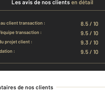
Les avis de nos clients
en détail
au client transaction :
8.5 / 10
équipe transaction :
9.5 / 10
u projet client :
9.3 / 10
ation :
9.5 / 10
aires de nos clients