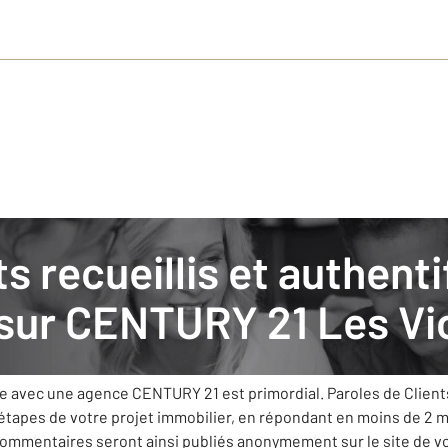
s
: nos clients donnent leurs avis
 sur
CENTURY 21 Les Vic
’est fixée comme priorité de vous apporter le meilleur service 
ue avec une agence CENTURY 21 est primordial. Paroles de Clien
 étapes de votre projet immobilier, en répondant en moins de 2 
 commentaires seront ainsi publiés anonymement sur le site de 