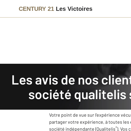
CENTURY 21
Les Victoires
Agence immobilière
Avis de nos clients
Les avis de nos clients recueillis et authentifiés par la
CENTURY 21 Les Victoire
société qualitelis
Notre agence CENTURY 21 Les Victoires s
grâce à vos retours.
Votre point de vue sur l’expérience véc
partager votre expérience, à toutes les
®
société indépendante (Qualitelis
). Vos