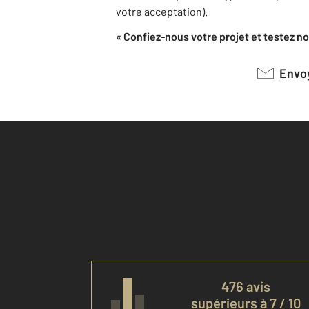
votre acceptation).
« Confiez-nous votre projet et testez not
Env
476 avis
supérieurs à 7 / 10