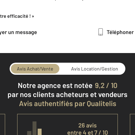
re efficacité ! »
oyer un message
Téléphoner
Avis Achat/Vente
Avis Location/Gestion
Notre agence est notée
9,2 / 10
par nos clients
acheteurs et vendeurs
Avis authentifiés par Qualitelis
26 avis
entre 4 et 7 / 10