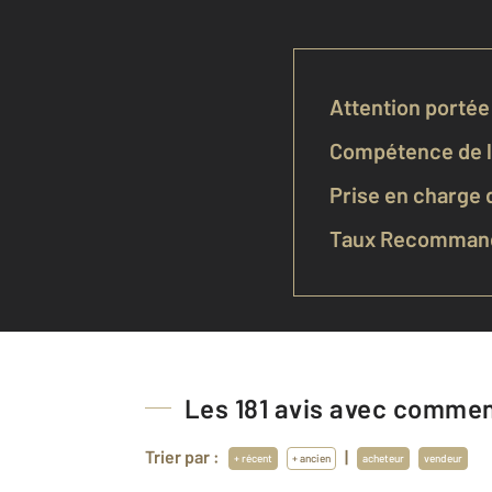
Attention portée 
Compétence de l'
Prise en charge d
Taux Recommand
Les
181
avis avec comment
Trier par :
|
+ récent
+ ancien
acheteur
vendeur